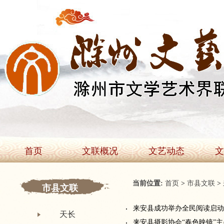
首页
文联概况
文艺动态
文
当前位置:
首页
>
市县文联
>
市县文联
来安县成功举办全民阅读启动
天长
来安县摄影协会“春色映镜”