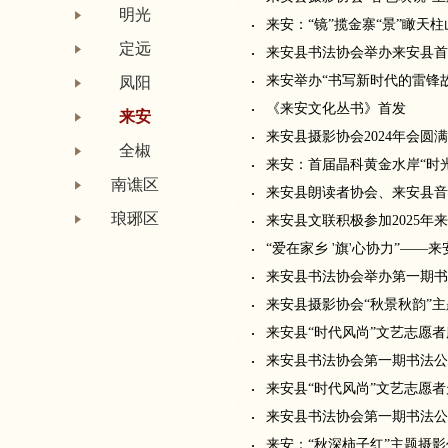
明光
来安：“镜”揽金寨“景”瞰天
定远
来安县书法协会举办来安县首
来安举办“书写新时代的雷锋
凤阳
《来安文化丛书》首发
来安
来安县摄影协会2024年会圆
全椒
来安：首届晶科黄金水岸“时
南谯区
来安县朗读者协会、来安县音
琅琊区
来安县文联积极参加2025年
“爱在家乡 '旗'心协力”—
来安县书法协会举办第一期书
来安县摄影协会“秋景秋韵”
来安县“时代风尚”文艺志愿
来安县书法协会第一期书法公
来安县“时代风尚”文艺志愿
来安县书法协会第一期书法公
来安：“秋深柿子红”主题摄