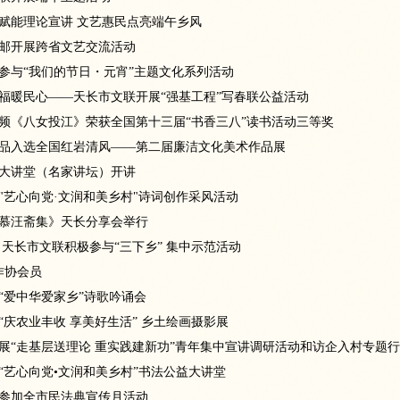
赋能理论宣讲 文艺惠民点亮端午乡风
邮开展跨省文艺交流活动
参与“我们的节日・元宵”主题文化系列活动
福暖民心——天长市文联开展“强基工程”写春联公益活动
频《八女投江》荣获全国第十三届“书香三八”读书活动三等奖
品入选全国红岩清风——第二届廉洁文化美术作品展
大讲堂（名家讲坛）开讲
"艺心向党·文润和美乡村"诗词创作采风活动
慕汪斋集》天长分享会举行
 天长市文联积极参与“三下乡” 集中示范活动
作协会员
“爱中华爱家乡”诗歌吟诵会
“庆农业丰收 享美好生活” 乡土绘画摄影展
展“走基层送理论 重实践建新功”青年集中宣讲调研活动和访企入村专题
“艺心向党•文润和美乡村”书法公益大讲堂
参加全市民法典宣传月活动