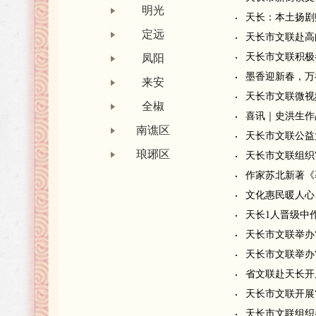
明光
天长：本土扬剧
定远
天长市文联赴高
天长市文联积极
凤阳
墨香迎新春，万
来安
天长市文联微视
全椒
喜讯｜史洪生作
南谯区
天长市文联公益
琅琊区
天长市文联组织
作家苏北新著《
文化惠民暖人心
天长1人晋级中
天长市文联举办
天长市文联举办
省文联赴天长开
天长市文联开展
天长市文联组织