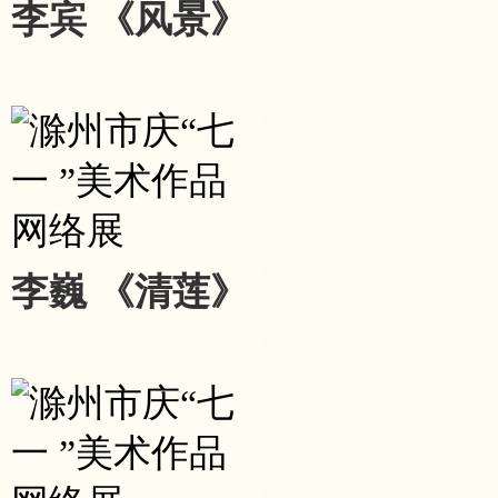
李宾 《风景》
李巍 《清莲》