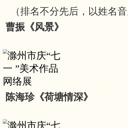
（排名不分先后，以姓名音
曹振《风景》
陈海珍《荷塘情深》