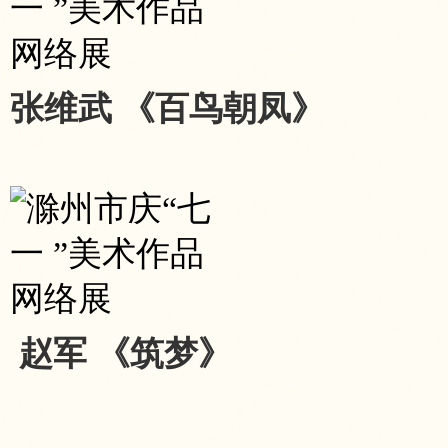
张维武 《百鸟朝凤》
赵军 《筑梦》