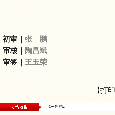
初审｜
张 鹏
审核｜
陶昌斌
审签｜
王玉荣
【打
滁州政府网