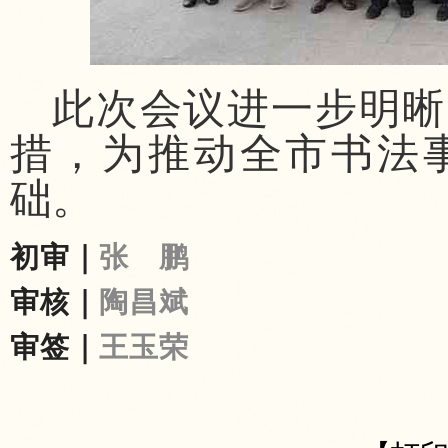
此次会议进一步明晰
措，为推动全市书法
础。
初审｜
张 鹏
审核｜
陶昌斌
审签｜
王玉荣