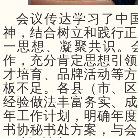
会议传达学习了中
神，结合树立和践行正
一思想、凝聚共识。会
作，充分肯定思想引领
才培育、品牌活动等方
板不足。各县（市、区
经验做法丰富务实、成
年工作计划，明确年度
书协秘书处方案，与会