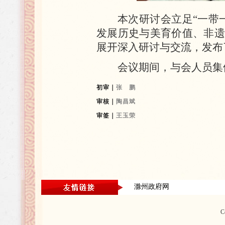
本次研讨会立足“一带
发展历史与美育价值、非遗
展开深入研讨与交流，发布
会议期间，与会人员集
初审｜
张 鹏
审核｜
陶昌斌
审签｜
王玉荣
滁州政府网
C