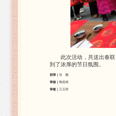
此次活动，共送出春联
到了浓厚的节日氛围。
初审｜
张 鹏
审核｜
陶昌斌
审签｜
王玉荣