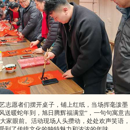
艺志愿者们摆开桌子，铺上红纸，当场挥毫泼墨
春风送暖蛇年到，旭日腾辉福满堂”，一句句寓意
大家眼前。活动现场人头攒动，处处欢声笑语，
受到了传统文化的独特魅力和浓浓的年味。