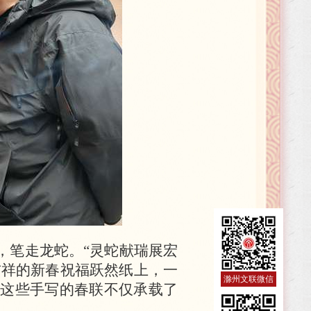
，笔走龙蛇。
“灵蛇献瑞展宏
吉祥的新春祝福跃然纸上，一
滁州文联微信
这些手写的春联不仅承载了