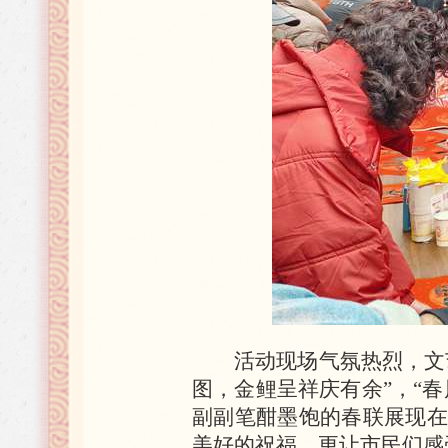
活动现场气氛热烈，文
图，金鲤呈祥庆有余”，“
副副笔酣墨饱的春联展现在
美好的祝福，更让市民们感