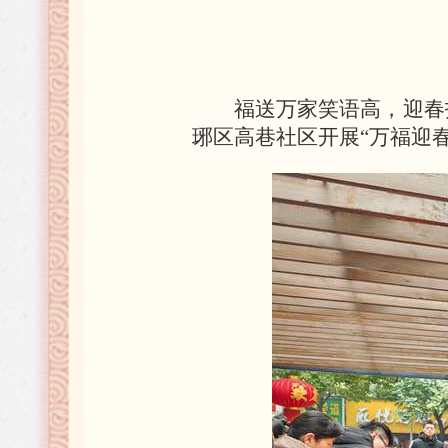
福送万家笑语高，迎春
琊区高巷社区开展“万福迎