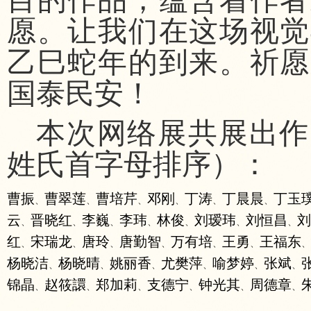
目的作品，蕴含着作者
愿。让我们在这场视觉
乙巳蛇年的到来。祈愿
国泰民安！
本次网络展共展出作
姓氏首字母排序）：
曹振
曹翠莲
曹培芹
邓刚
丁涛
丁晨晨
丁玉
、
、
、
、
、
、
云
晋晓红
李巍
李玮
林俊
刘瑷玮
刘恒昌
刘
、
、
、
、
、
、
、
红
宋瑞龙
唐玲
唐勤智
万有培
王勇
王福东
、
、
、
、
、
、
、
杨晓洁
杨晓晴
姚丽香
尤樊萍
喻梦婷
张斌
、
、
、
、
、
、
锦晶
赵筱譞
郑加莉
支德宁
钟光其
周德章
、
、
、
、
、
、