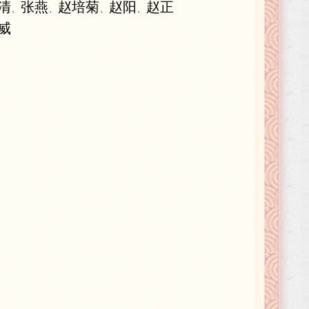
清
张燕
赵培菊
赵阳
赵正
、
、
、
、
威