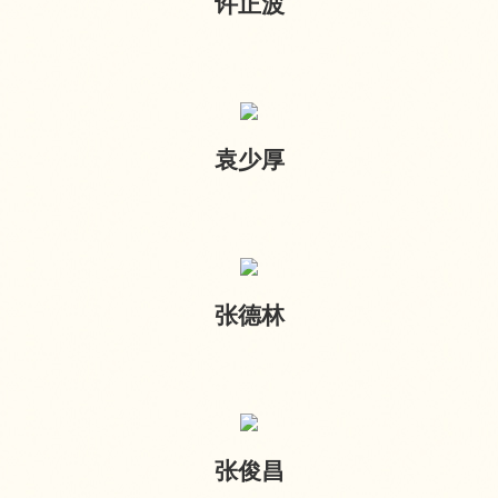
许正波
袁少厚
张德林
张俊昌