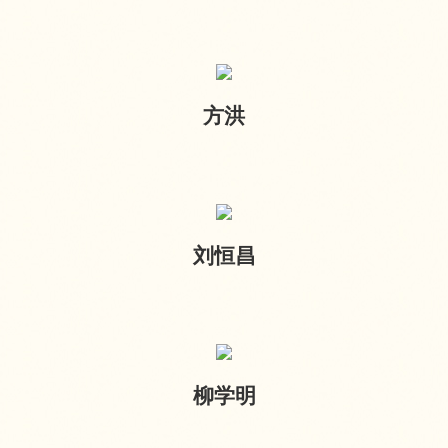
方洪
刘恒昌
柳学明