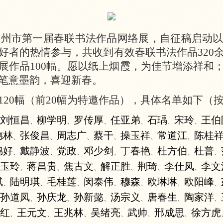
”滁州市第一届春联书法作品网络展，自征稿启动
好者的热情参与，共收到有效春联书法作品320
展作品100幅。愿以纸上烟霞，为佳节增添祥和
笔意墨韵，喜迎新春。
120幅（前20幅为特邀作品），具体名单如下（
刘恒昌
柳学明
罗传厚
任亚弟
石瑀
宋玲
王伯
、
、
、
、
、
、
德林
张俊昌
周志广
蔡干
操玉祥
常道江
陈桂
、
、
、
、
、
、
锦好
戴静波
党政
邓少剑
丁春艳
杜方伯
杜普
、
、
、
、
、
、
、
玉玲
蒋昌贵
焦古文
解正胜
荆琦
李仕凤
李文
、
、
、
、
、
、
斌
陆明琪
毛桂莲
闵泰伟
穆森
欧琳琳
欧阳峰
、
、
、
、
、
、
、
孙道凤
孙庆龙
孙新懿
汤宗义
唐春生
陶家洋
、
、
、
、
、
、
红
王元文
王兆林
吴绪亮
武帅
邢成思
徐方虎
、
、
、
、
、
、