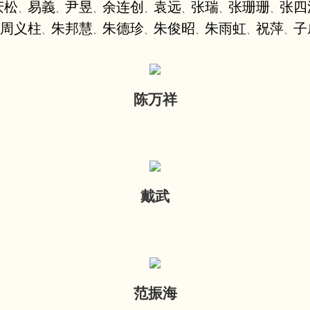
庆松
易義
尹昱
余连创
袁远
张瑞
张珊珊
张四
、
、
、
、
、
、
、
周义柱
朱邦慧
朱德珍
朱俊昭
朱雨虹
祝萍
子
、
、
、
、
、
、
陈万祥
戴武
范振海