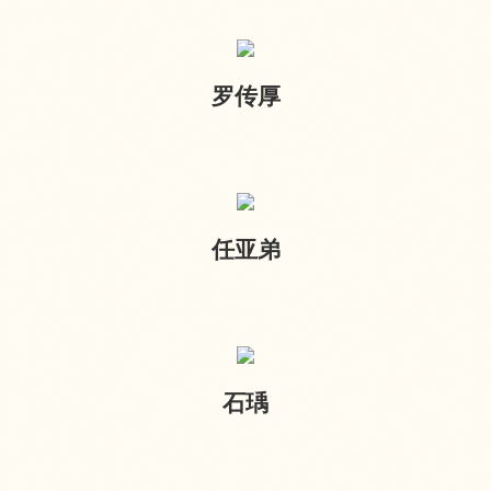
罗传厚
任亚弟
石瑀