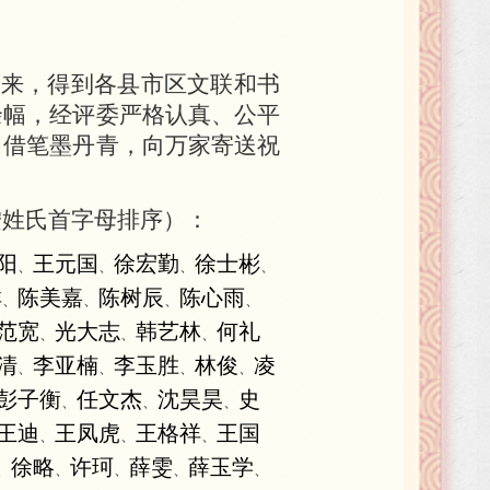
以来，得到各县市区文联和书
余幅，经评委严格认真、公平
；借笔墨丹青，向万家寄送祝
按姓氏首字母排序）：
阳
王元国
徐宏勤
徐士彬
、
、
、
、
祥
陈美嘉
陈树辰
陈心雨
、
、
、
、
范宽
光大志
韩艺林
何礼
、
、
、
清
李亚楠
李玉胜
林俊
凌
、
、
、
、
彭子衡
任文杰
沈昊昊
史
、
、
、
王迪
王凤虎
王格祥
王国
、
、
、
徐略
许珂
薛雯
薛玉学
、
、
、
、
、