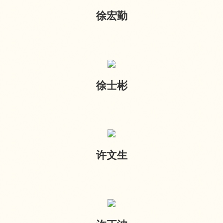
徐宏勤
徐士彬
许文生