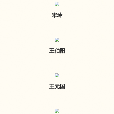
宋玲
王伯阳
王元国