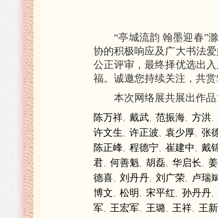
“亭城流韵 翰墨迎春
协的积极响应及广大书法爱
公正评审，最终择优选出入
福。诚邀您持续关注，共赏
本次网络展共展出作品
陈万祥
戴武
范振海
方洪
、
、
、
、
许文生
许正波
袁少厚
张
、
、
、
陈正峰
程德宁
崔建中
戴
、
、
、
君
何善魁
胡磊
华启长
姜
、
、
、
、
德喜
刘丹丹
刘广荣
卢瑞
、
、
、
博文
松明
宋平红
孙丹丹
、
、
、
、
军
王宏军
王璐
王祥
王新
、
、
、
、