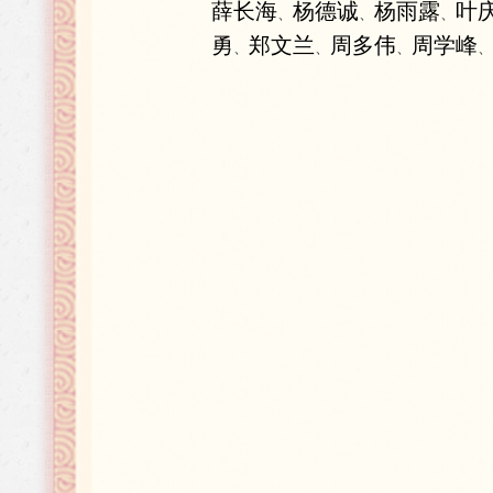
薛长海
杨德诚
杨雨露
叶
、
、
、
勇
郑文兰
周多伟
周学峰
、
、
、
、